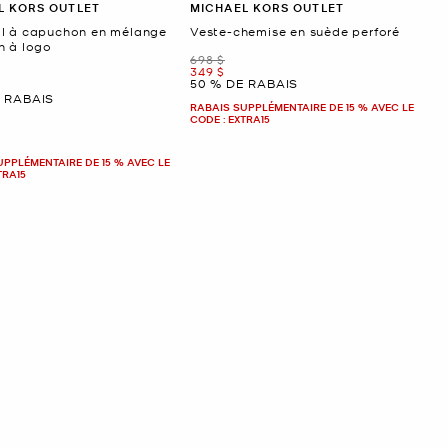
L KORS OUTLET
MICHAEL KORS OUTLET
l à capuchon en mélange
Veste-chemise en suède perforé
n à logo
était
698 $
maintenant
349 $
50 % DE RABAIS
ant
E RABAIS
RABAIS SUPPLÉMENTAIRE DE 15 % AVEC LE
CODE : EXTRA15
UPPLÉMENTAIRE DE 15 % AVEC LE
TRA15