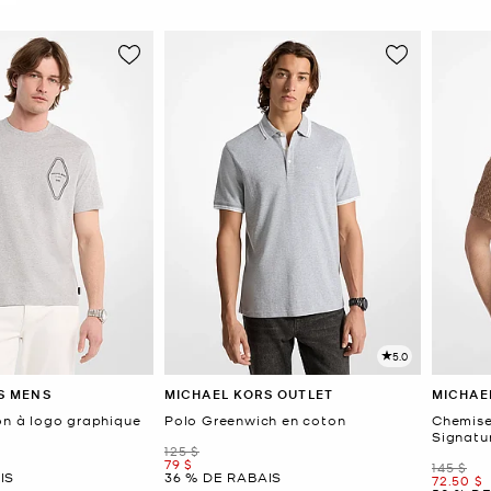
5.0
S MENS
MICHAEL KORS OUTLET
MICHAE
ton à logo graphique
Polo Greenwich en coton
Chemise
Signatu
était
125 $
maintenant
79 $
était
145 $
IS
36 % DE RABAIS
mainten
72.50 $