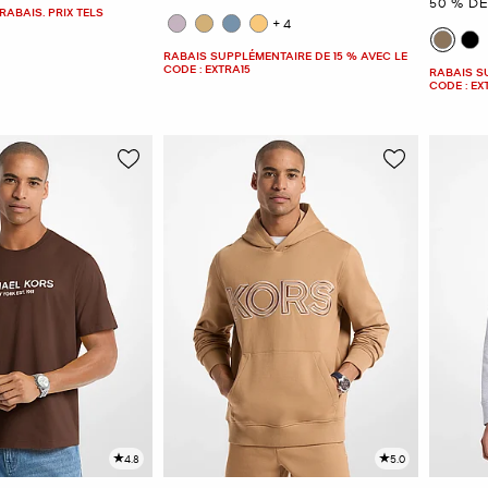
50 % D
RABAIS. PRIX TELS
+4
RABAIS SUPPLÉMENTAIRE DE 15 % AVEC LE
CODE : EXTRA15
RABAIS S
CODE : EX
4.8
5.0