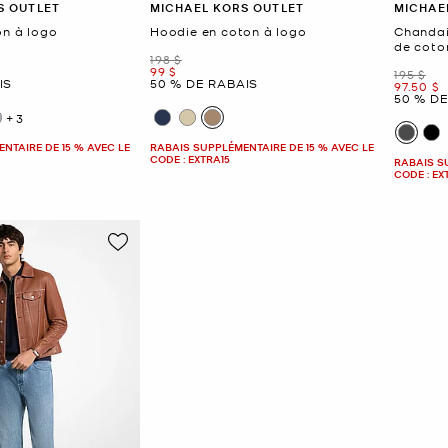
S OUTLET
MICHAEL KORS OUTLET
MICHAE
on à logo
Hoodie en coton à logo
Chandai
de coto
était
198 $
maintenant
99 $
était
195 $
IS
50 % DE RABAIS
mainten
97.50 $
50 % D
+3
NTAIRE DE 15 % AVEC LE
RABAIS SUPPLÉMENTAIRE DE 15 % AVEC LE
CODE : EXTRA15
RABAIS S
CODE : EX