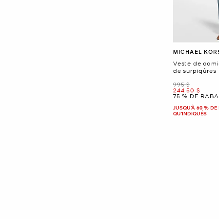
MICHAEL KOR
Veste de cami
de surpiqûres
était
995 $
maintenant
244.50 $
75 % DE RABA
JUSQU’À 60 % DE 
QU'INDIQUÉS