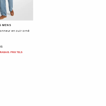
S MENS
onneur en cuir orné
IS
RABAIS. PRIX TELS