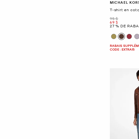
MICHAEL KOR
T-shirt en cot
était
95 $
maintenant
69 $
27 % DE RABA
RABAIS SUPPLÉME
CODE : EXTRA15