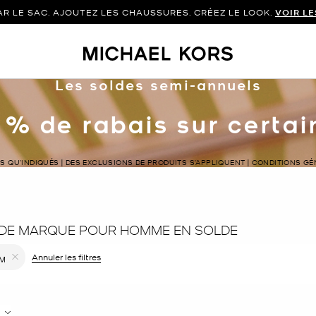
 LE SAC. AJOUTEZ LES CHAUSSURES. CRÉEZ LE LOOK.
VOIR L
Les soldes semi-annuels
 % de rabais sur certa
LS QU’INDIQUÉS | DES EXCLUSIONS DE PRODUITS S’APPLIQUENT | CONDITIONS G
 DE MARQUE POUR HOMME EN SOLDE
r le filtre Affiné(e) par Couleur : Brun
Annuler les filtres
M
Supprimer le filtre Affiné(e) par Taille : M