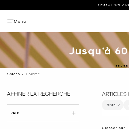
COMMENCEZ PAR
Menu
Jusqu’à 60
PRIX TE
Soldes
/
Homme
AFFINER LA RECHERCHE
ARTICLES
Brun
Supprime
PRIX
Classer par