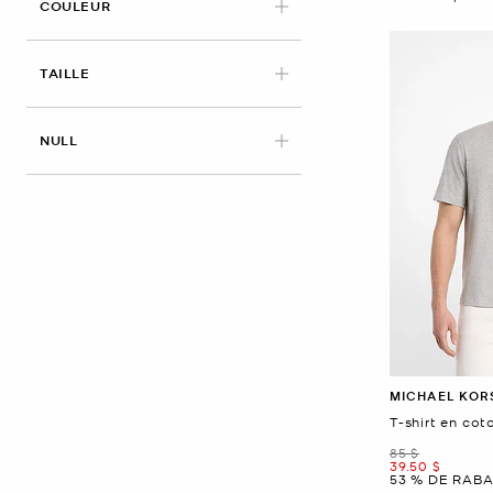
APPLIED
COULEUR
APPLIED
TAILLE
NULL
MICHAEL KOR
T-shirt en co
était
85 $
maintenant
39.50 $
53 % DE RABA