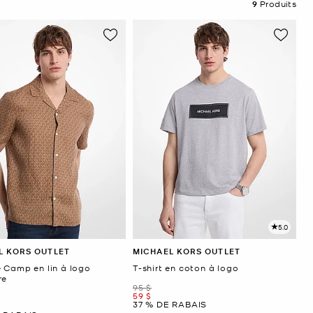
9
Produits
5.0
L KORS OUTLET
MICHAEL KORS OUTLET
 Camp en lin à logo
T-shirt en coton à logo
re
était
95 $
maintenant
59 $
37 % DE RABAIS
ant