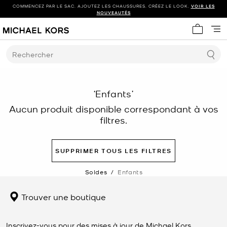
COMMENCEZ PAR LE SAC. AJOUTEZ LES CHAUSSURES. CRÉEZ LE LOOK.
VOIR LES
NOUVEAUTÉS
Mon panie
Rechercher
‘Enfants’
Aucun produit disponible correspondant à vos
filtres.
SUPPRIMER TOUS LES FILTRES
Soldes
/
Enfants
Trouver une boutique
Inscrivez-vous pour des mises à jour de Michael Kors