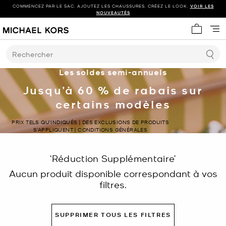
COMMENCEZ PAR LE SAC. AJOUTEZ LES CHAUSSURES. CRÉEZ LE LOOK.
VOIR LES
NOUVEAUTÉS
Mon panie
Rechercher
Les soldes semi-annuels
Jusqu’à 60 % de rabais sur
certains modèles
PRIX TELS QU’INDIQUÉS | DES EXCLUSIONS DE PRODUITS
S’APPLIQUENT | CONDITIONS GÉNÉRALES
‘Réduction Supplémentaire’
Aucun produit disponible correspondant à vos
filtres.
SUPPRIMER TOUS LES FILTRES