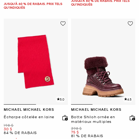
JUSQU’À 60 % DE RABAIS. PRIX TELS
JUSQU’À 60 % DE RABAIS. PRIX TELS
QU'INDIQUÉS
QU'INDIQUÉS
5.0
4.5
MICHAEL MICHAEL KORS
MICHAEL MICHAEL KORS
Écharpe côtelée en laine
Botte Shiloh ornée en
matériaux multiples
était
198 $
était
398 $
maintenant
30 $
maintenant
75 $
84 % DE RABAIS
81 % DE RABAIS