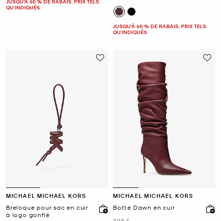
JUSQU’À 60 % DE RABAIS. PRIX TELS
QU'INDIQUÉS
JUSQU’À 60 % DE RABAIS. PRIX TELS
QU'INDIQUÉS
MICHAEL MICHAEL KORS
MICHAEL MICHAEL KORS
Breloque pour sac en cuir
Botte Dawn en cuir
à logo gonflé
était
398 $