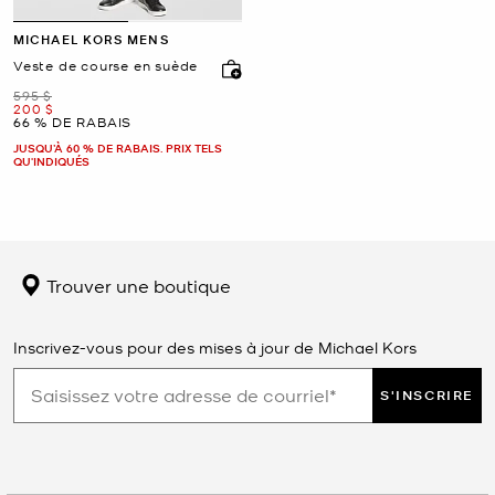
MICHAEL KORS MENS
Veste de course en suède
était
595 $
maintenant
200 $
66 % DE RABAIS
JUSQU’À 60 % DE RABAIS. PRIX TELS
QU'INDIQUÉS
Trouver une boutique
Inscrivez-vous pour des mises à jour de Michael Kors
S'INSCRIRE