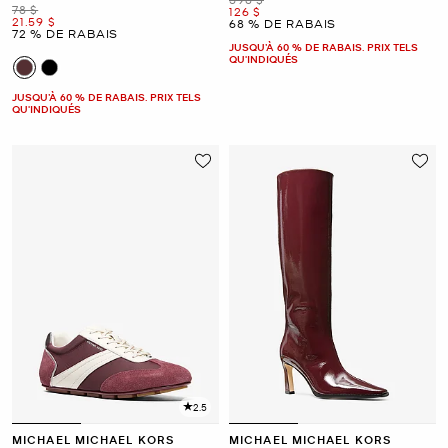
était
78 $
maintenant
126 $
maintenant
21.59 $
68 % DE RABAIS
72 % DE RABAIS
JUSQU’À 60 % DE RABAIS. PRIX TELS
QU'INDIQUÉS
JUSQU’À 60 % DE RABAIS. PRIX TELS
QU'INDIQUÉS
2.5
MICHAEL MICHAEL KORS
MICHAEL MICHAEL KORS