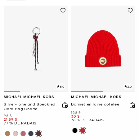
Supprimer Le Filtre Affiné(e) Par Couleur : Rouge
5.0
3.0
MICHAEL MICHAEL KORS
MICHAEL MICHAEL KORS
Silver-Tone and Speckled
Bonnet en laine côtelée
Cord Bag Charm
était
128 $
était
98 $
maintenant
30 $
maintenant
21.59 $
76 % DE RABAIS
77 % DE RABAIS