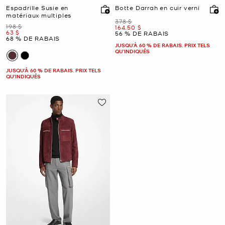
Espadrille Susie en
Botte Darrah en cuir verni
matériaux multiples
était
378 $
était
198 $
maintenant
164.50 $
maintenant
63 $
56 % DE RABAIS
68 % DE RABAIS
JUSQU’À 60 % DE RABAIS. PRIX TELS
QU'INDIQUÉS
JUSQU’À 60 % DE RABAIS. PRIX TELS
QU'INDIQUÉS