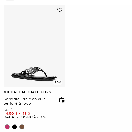
Supprimer le filtre Affiné(e) par Taille : 11
5.0
MICHAEL MICHAEL KORS
Sandale Janie en cuir
perforé à logo
était
148 $
maintenant
to
maintenant
44.50 $
-
119 $
RABAIS JUSQU’À 69 %