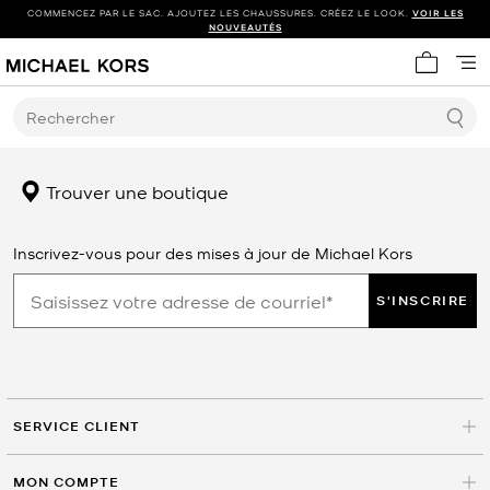
COMMENCEZ PAR LE SAC. AJOUTEZ LES CHAUSSURES. CRÉEZ LE LOOK.
VOIR LES
NOUVEAUTÉS
Mon panie
Rechercher
Trouver une boutique
Inscrivez-vous pour des mises à jour de Michael Kors
S'INSCRIRE
SERVICE CLIENT
MON COMPTE