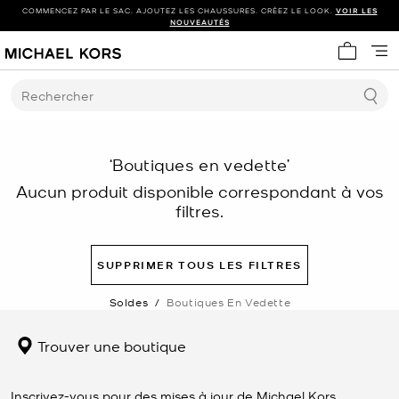
COMMENCEZ PAR LE SAC. AJOUTEZ LES CHAUSSURES. CRÉEZ LE LOOK.
VOIR LES
NOUVEAUTÉS
Mon panie
Rechercher
‘Boutiques en vedette’
Aucun produit disponible correspondant à vos
filtres.
SUPPRIMER TOUS LES FILTRES
Soldes
/
Boutiques En Vedette
Trouver une boutique
Inscrivez-vous pour des mises à jour de Michael Kors