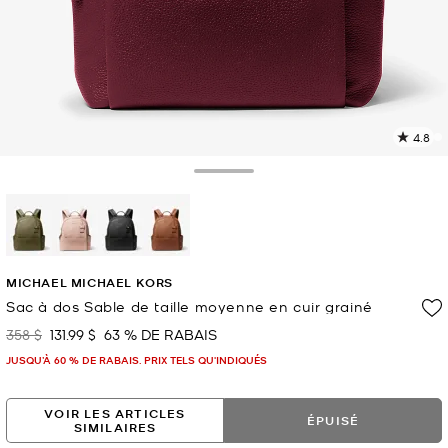
4.8
L
l
3
Toggle Drawer
c
L
v
l
sélectionné(s)
p
MICHAEL MICHAEL KORS
Sac à dos Sable de taille moyenne en cuir grainé
358 $
131.99 $
63 % DE RABAIS
était
maintenant
JUSQU’À 60 % DE RABAIS. PRIX TELS QU'INDIQUÉS
VOIR LES ARTICLES
ÉPUISÉ
SIMILAIRES