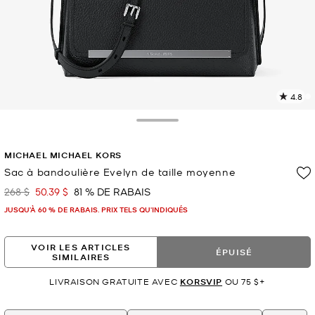
4.8
L
l
8
Toggle Drawer
c
L
MICHAEL MICHAEL KORS
v
l
Sac à bandoulière Evelyn de taille moyenne
p
268 $
50.39 $
81 % DE RABAIS
était
maintenant
JUSQU’À 60 % DE RABAIS. PRIX TELS QU'INDIQUÉS
VOIR LES ARTICLES
ÉPUISÉ
SIMILAIRES
LIVRAISON GRATUITE AVEC
KORSVIP
OU 75 $+