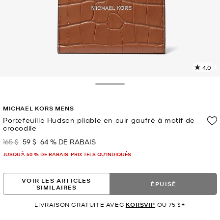
4.0
L
l
4
Toggle Drawer
c
L
MICHAEL KORS MENS
v
l
Portefeuille Hudson pliable en cuir gaufré à motif de
crocodile
p
165 $
59 $
64 % DE RABAIS
était
maintenant
JUSQU’À 60 % DE RABAIS. PRIX TELS QU'INDIQUÉS
VOIR LES ARTICLES
ÉPUISÉ
SIMILAIRES
LIVRAISON GRATUITE AVEC
KORSVIP
OU 75 $+