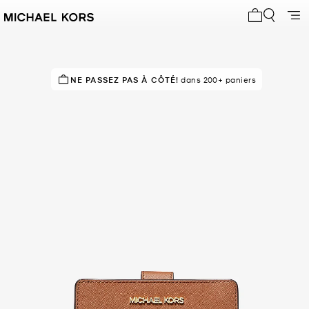
Mon panier 
À SUCCÈS!
NE PASSEZ PAS À CÔTÉ!
Classé 5 étoiles par 84 % des clients
dans 200+ paniers