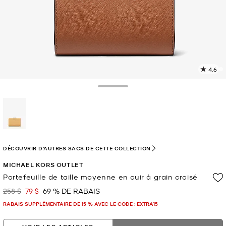
4.6
L
l
1
Toggle Drawer
c
L
v
l
sélectionné(s)
p
DÉCOUVRIR D'AUTRES SACS DE CETTE COLLECTION
MICHAEL KORS OUTLET
Portefeuille de taille moyenne en cuir à grain croisé
258 $
79 $
69 % DE RABAIS
était
maintenant
RABAIS SUPPLÉMENTAIRE DE 15 % AVEC LE CODE : EXTRA15