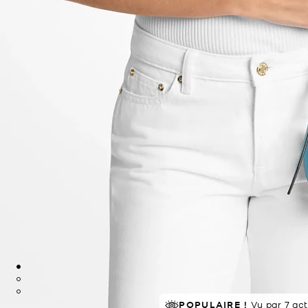
À SUCCÈS!
POPULAIRE !
Classé 5 étoiles par 
Vu par 7 ac