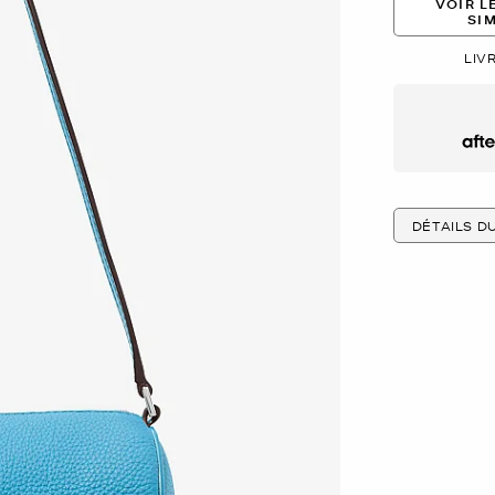
VOIR L
SI
LIV
Afte
DÉTAILS D