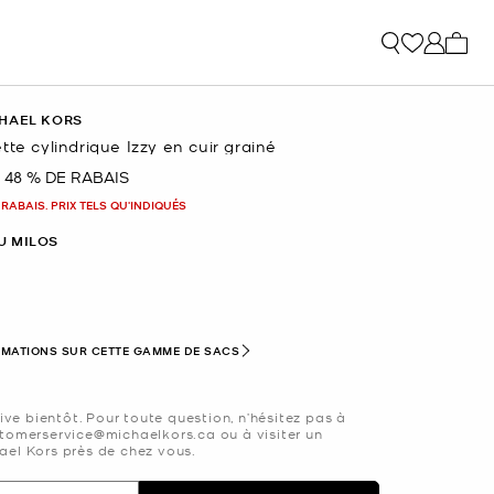
Mon p
HAEL KORS
tte cylindrique Izzy en cuir grainé
48 % DE RABAIS
nant
 RABAIS. PRIX TELS QU'INDIQUÉS
U MILOS
nné(s)
RMATIONS SUR CETTE GAMME DE SACS
rive bientôt. Pour toute question, n’hésitez pas à
tomerservice@michaelkors.ca ou à visiter un
el Kors près de chez vous.