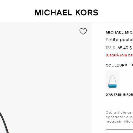
MICHAEL MIC
Petite poche
128 $
65.40 $
était
mainte
JUSQU’À 60 % DE
BLE
COULEUR
sélectio
D'AUTRES INFO
Cet article ar
contacter cus
magasin Micha