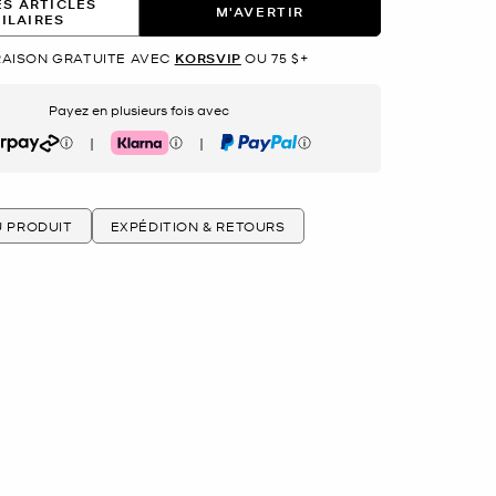
ES ARTICLES
M'AVERTIR
MILAIRES
RAISON GRATUITE AVEC
KORSVIP
OU 75 $+
Payez en plusieurs fois avec
|
|
rpay
Klarna
PayPal
U PRODUIT
EXPÉDITION & RETOURS