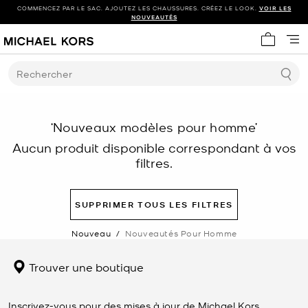
COMMENCEZ PAR LE SAC. AJOUTEZ LES CHAUSSURES. CRÉEZ LE LOOK.
VOIR LES
NOUVEAUTÉS
Mon panie
Rechercher
‘Nouveaux modèles pour homme’
Aucun produit disponible correspondant à vos
filtres.
SUPPRIMER TOUS LES FILTRES
Nouveau
/
Nouveautés Pour Homme
Trouver une boutique
Inscrivez-vous pour des mises à jour de Michael Kors