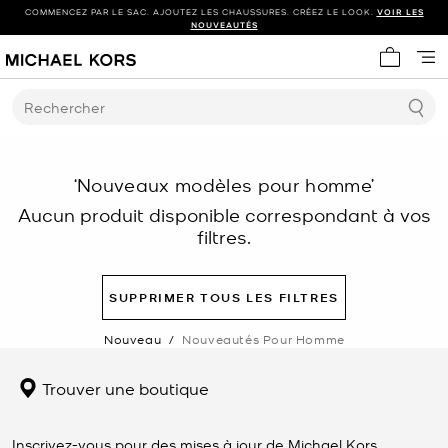
COMMENCEZ PAR LE SAC. AJOUTEZ LES CHAUSSURES. CRÉEZ LE LOOK.
VOIR LES
NOUVEAUTÉS
Mon panie
Rechercher
‘Nouveaux modèles pour homme’
Aucun produit disponible correspondant à vos
filtres.
SUPPRIMER TOUS LES FILTRES
Nouveau
/
Nouveautés Pour Homme
Trouver une boutique
Inscrivez-vous pour des mises à jour de Michael Kors