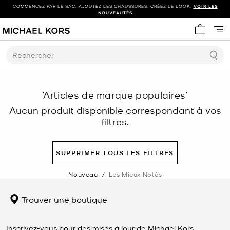
COMMENCEZ PAR LE SAC. AJOUTEZ LES CHAUSSURES. CRÉEZ LE LOOK.
VOIR LES
NOUVEAUTÉS
Mon panie
Rechercher
‘Articles de marque populaires’
Aucun produit disponible correspondant à vos
filtres.
SUPPRIMER TOUS LES FILTRES
Nouveau
/
Les Mieux Notés
Trouver une boutique
Inscrivez-vous pour des mises à jour de Michael Kors