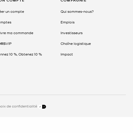
ON COMPTE
COMPAGNIE
éer un compte
Qui sommes-nous?
mptes
Emplois
ivre ma commande
Investisseurs
ORS
VIP
Chaîne logistique
nnez 10 %, Obtenez 10 %
Impact
oix de confidentialité