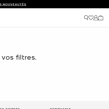
ES NOUVEAUTÉS
Mon p
os filtres.