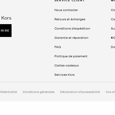
SERVICE CLIENT
M
Nous contacter
Cr
 Kors
Retours et échanges
Co
Conditions d'expédition
Su
CRIRE
Garantie et réparation
K
FAQ
Do
Politique de paiement
Cartes-cadeaux
Services Kors
fidentialité
Conditions génerales
Déclaration d'accessibilité
Vos ch