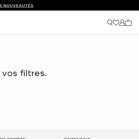
ES NOUVEAUTÉS
Mon p
os filtres.