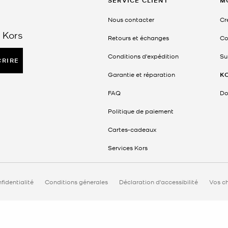
SERVICE CLIENT
M
Nous contacter
Cr
 Kors
Retours et échanges
Co
Conditions d'expédition
Su
CRIRE
Garantie et réparation
K
FAQ
Do
Politique de paiement
Cartes-cadeaux
Services Kors
fidentialité
Conditions génerales
Déclaration d'accessibilité
Vos ch