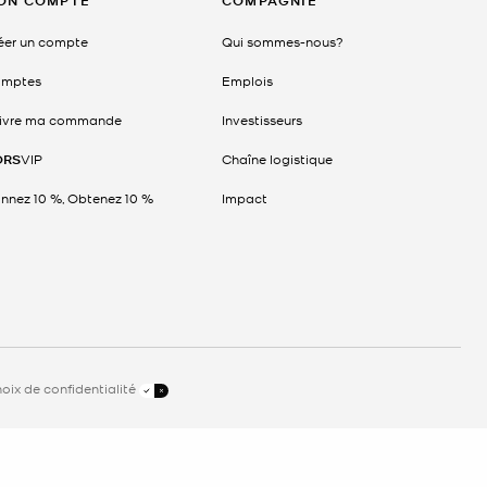
ON COMPTE
COMPAGNIE
éer un compte
Qui sommes-nous?
mptes
Emplois
ivre ma commande
Investisseurs
ORS
VIP
Chaîne logistique
nnez 10 %, Obtenez 10 %
Impact
oix de confidentialité