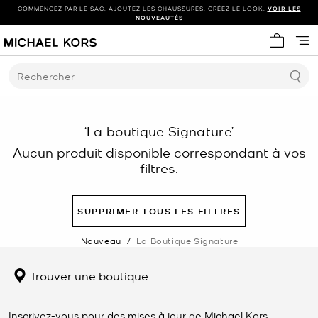
COMMENCEZ PAR LE SAC. AJOUTEZ LES CHAUSSURES. CRÉEZ LE LOOK.
VOIR LES
NOUVEAUTÉS
Mon panie
Rechercher
‘La boutique Signature’
Aucun produit disponible correspondant à vos
filtres.
SUPPRIMER TOUS LES FILTRES
Nouveau
/
La Boutique Signature
Trouver une boutique
Inscrivez-vous pour des mises à jour de Michael Kors