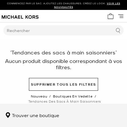
COMMENCEZ PAR LE SAC. AJOUTEZ LES CHAUSSURES. CRÉEZ LE LOOK.
VOIR LES
NOUVEAUTÉS
Mon panie
Rechercher
‘Tendances des sacs à main saisonniers’
Aucun produit disponible correspondant à vos
filtres.
SUPPRIMER TOUS LES FILTRES
Nouveau
/
Boutiques En Vedette
/
Tendances Des Sacs À Main Saisonniers
Trouver une boutique