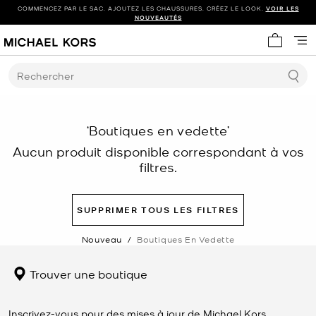
COMMENCEZ PAR LE SAC. AJOUTEZ LES CHAUSSURES. CRÉEZ LE LOOK.
VOIR LES
NOUVEAUTÉS
Mon panie
Rechercher
‘Boutiques en vedette’
Aucun produit disponible correspondant à vos
filtres.
SUPPRIMER TOUS LES FILTRES
Nouveau
/
Boutiques En Vedette
Trouver une boutique
Inscrivez-vous pour des mises à jour de Michael Kors