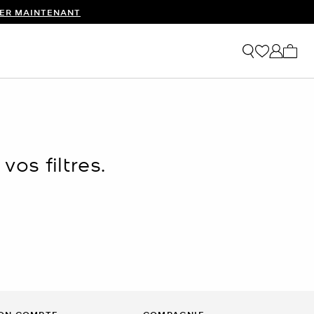
ER MAINTENANT
Mon p
os filtres.