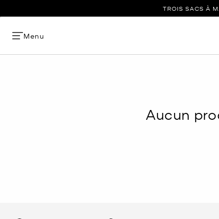
TROIS SACS À M
Menu
Aucun prod