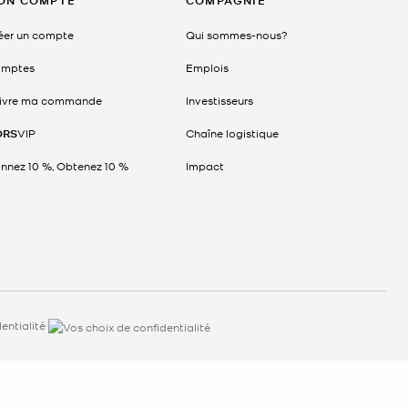
ON COMPTE
COMPAGNIE
éer un compte
Qui sommes-nous?
mptes
Emplois
ivre ma commande
Investisseurs
ORS
VIP
Chaîne logistique
nnez 10 %, Obtenez 10 %
Impact
entialité