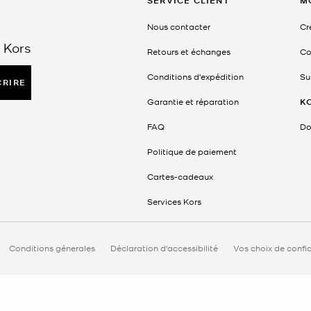
SERVICE CLIENT
M
Nous contacter
Cr
 Kors
Retours et échanges
Co
Conditions d'expédition
Su
CRIRE
Garantie et réparation
K
FAQ
Do
Politique de paiement
Cartes-cadeaux
Services Kors
Conditions génerales
Déclaration d'accessibilité
Vos choix de confid