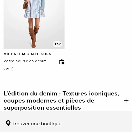
5.0
MICHAEL MICHAEL KORS
Veste courte en denim
maintenant
225 $
L’édition du denim : Textures iconiques,
coupes modernes et pièces de
.
superposition essentielles
L’édition du denim présente des pièces de base polyvalentes,
conçues dans l’un des tissus les plus durables de la mode. Des
Trouver une boutique
vestes sur mesure aux jeans à jambe large et aux combinaisons
élégantes, le denim offre structure, confort et un charme