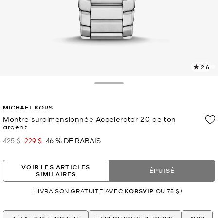
2.6
L
l
5
Toggle Drawer
c
L
MICHAEL KORS
v
l
Montre surdimensionnée Accelerator 2.0 de ton
argent
p
425 $
229 $
46 % DE RABAIS
était
maintenant
VOIR LES ARTICLES
ÉPUISÉ
SIMILAIRES
LIVRAISON GRATUITE AVEC
KORSVIP
OU 75 $+