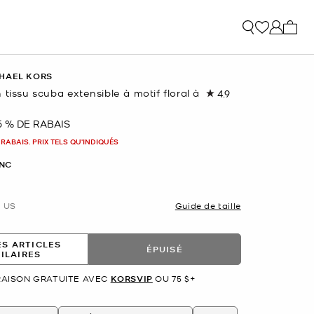
Mon p
HAEL KORS
 tissu scuba extensible à motif floral à
4.9
Lire
les
7
5 % DE RABAIS
nant
commentaires.
Lien
 RABAIS. PRIX TELS QU'INDIQUÉS
vers
la
NC
même
page.
US
Guide de taille
ES ARTICLES
ÉPUISÉ
MILAIRES
RAISON GRATUITE AVEC
KORSVIP
OU 75 $+