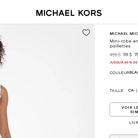
MICHAEL MIC
Mini-robe en
paillettes
495 $
119 $
7
était
mainte
JUSQU’À 60 % DE
BLA
COULEUR
CA
TAILLE
VOIR L
SI
LIV