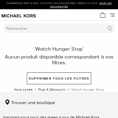
COMMENCEZ PAR LE SAC. AJOUTEZ LES CHAUSSURES. CRÉEZ LE LOOK.
VOIR LES
NOUVEAUTÉS
Mon panie
Rechercher
‘Watch Hunger Stop’
Aucun produit disponible correspondant à vos
filtres.
SUPPRIMER TOUS LES FILTRES
Kors Loves
/
Plus À Découvrir
/
Watch Hunger Stop
Trouver une boutique
Inscrivez-vous pour des mises à jour de Michael Kors