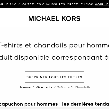
 LE SAC. AJOUTEZ LES CHAUSSURES. CRÉEZ LE LOOK.
VOIR L
T-shirts et chandails pour homm
uit disponible correspondant à v
SUPPRIMER TOUS LES FILTRES
Homme
/
Vêtements
/
T-Shirts Et Chandails
à capuchon pour hommes : les dernières tend