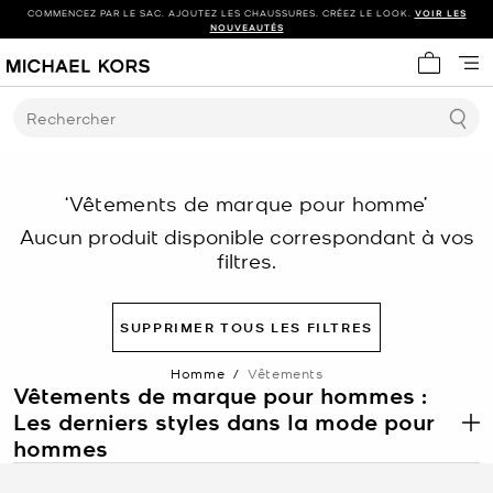
COMMENCEZ PAR LE SAC. AJOUTEZ LES CHAUSSURES. CRÉEZ LE LOOK.
VOIR LES
NOUVEAUTÉS
Mon panie
Rechercher
‘Vêtements de marque pour homme’
Aucun produit disponible correspondant à vos
filtres.
SUPPRIMER TOUS LES FILTRES
Homme
/
Vêtements
Vêtements de marque pour hommes :
Les derniers styles dans la mode pour
.
hommes
Chaque saison, nous concevons des vêtements pour hommes en