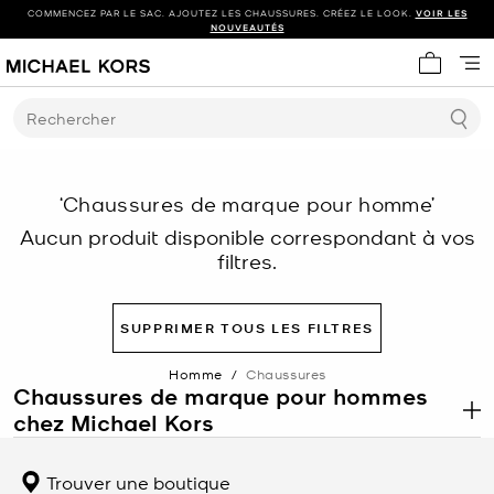
COMMENCEZ PAR LE SAC. AJOUTEZ LES CHAUSSURES. CRÉEZ LE LOOK.
VOIR LES
NOUVEAUTÉS
Mon panie
Rechercher
‘Chaussures de marque pour homme’
Aucun produit disponible correspondant à vos
filtres.
SUPPRIMER TOUS LES FILTRES
Homme
/
Chaussures
Chaussures de marque pour hommes
chez Michael Kors
.
Lorsque vous choisissez des chaussures pour hommes signées
Michael Kors, vous savez que vous serez élégant chaque fois que
Trouver une boutique
vous mettrez le pied dehors. Les souliers parfaits sont la touche