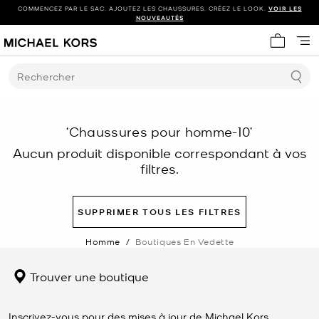
COMMENCEZ PAR LE SAC. AJOUTEZ LES CHAUSSURES. CRÉEZ LE LOOK.
VOIR LES
NOUVEAUTÉS
Mon panie
Rechercher
‘Chaussures pour homme-10’
Aucun produit disponible correspondant à vos
filtres.
SUPPRIMER TOUS LES FILTRES
Homme
/
Boutiques En Vedette
Trouver une boutique
Inscrivez-vous pour des mises à jour de Michael Kors