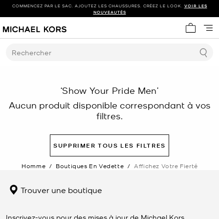
COMMENCEZ PAR LE SAC. AJOUTEZ LES CHAUSSURES. CRÉEZ LE LOOK.
VOIR LES
NOUVEAUTÉS
Mon panie
Rechercher
‘Show Your Pride Men’
Aucun produit disponible correspondant à vos
filtres.
SUPPRIMER TOUS LES FILTRES
Homme
/
Boutiques En Vedette
/
Affichez Votre Fierté
Trouver une boutique
Inscrivez-vous pour des mises à jour de Michael Kors