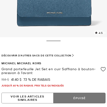
4.5
L
l
5
Toggle Drawer
c
L
v
DÉCOUVRIR D'AUTRES SACS DE CETTE COLLECTION
l
MICHAEL MICHAEL KORS
p
Grand portefeuille Jet Set en cuir Saffiano à bouton-
pression à l’avant
158 $
41.40 $
73 % DE RABAIS
était
maintenant
JUSQU’À 60 % DE RABAIS. PRIX TELS QU'INDIQUÉS
VOIR LES ARTICLES
ÉPUISÉ
SIMILAIRES