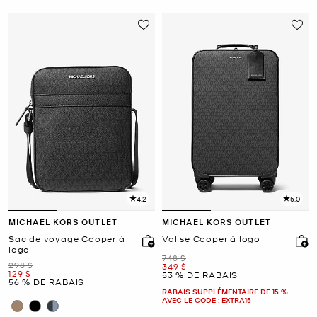
4.2
5.0
MICHAEL KORS OUTLET
MICHAEL KORS OUTLET
Sac de voyage Cooper à
Valise Cooper à logo
logo
était
748 $
était
298 $
maintenant
349 $
maintenant
129 $
53 % DE RABAIS
56 % DE RABAIS
RABAIS SUPPLÉMENTAIRE DE 15 %
AVEC LE CODE : EXTRA15