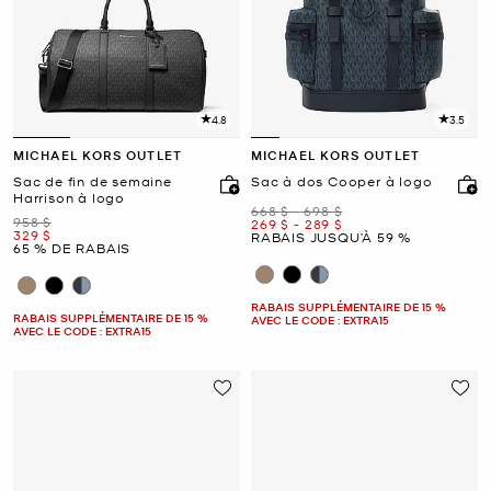
4.8
3.5
MICHAEL KORS OUTLET
MICHAEL KORS OUTLET
Sac de fin de semaine
Sac à dos Cooper à logo
Harrison à logo
était
to
668 $
-
698 $
était
958 $
maintenant
to
maintenant
269 $
-
289 $
maintenant
329 $
RABAIS JUSQU’À 59 %
65 % DE RABAIS
RABAIS SUPPLÉMENTAIRE DE 15 %
RABAIS SUPPLÉMENTAIRE DE 15 %
AVEC LE CODE : EXTRA15
AVEC LE CODE : EXTRA15