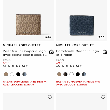
4.8
5.0
MICHAEL KORS OUTLET
MICHAEL KORS OUTLET
Portefeuille Cooper à logo
Portefeuille Cooper à logo
avec poche pour pièces de
et à rabat
monnaie
était
était
178 $
198 $
maintenant
maintenant
69 $
69 $
61 % DE RABAIS
65 % DE RABAIS
RABAIS SUPPLÉMENTAIRE DE 15 %
RABAIS SUPPLÉMENTAIRE DE 15 %
AVEC LE CODE : EXTRA15
AVEC LE CODE : EXTRA15