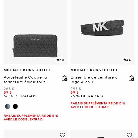
5.0
4.4
MICHAEL KORS OUTLET
MICHAEL KORS OUTLET
Portefeuille Cooper à
Ensemble de ceinture à
fermeture éclair tout
logo 4-en-1
autour et à logo
était
était
268 $
298 $
maintenant
maintenant
89 $
69 $
66 % DE RABAIS
76 % DE RABAIS
RABAIS SUPPLÉMENTAIRE DE 15 %
AVEC LE CODE : EXTRA15
RABAIS SUPPLÉMENTAIRE DE 15 %
AVEC LE CODE : EXTRA15