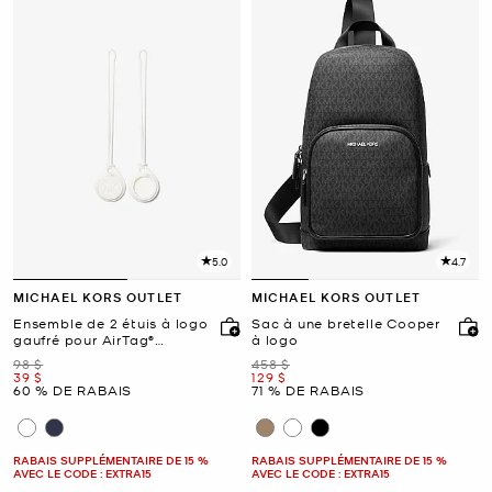
5.0
4.7
MICHAEL KORS OUTLET
MICHAEL KORS OUTLET
Ensemble de 2 étuis à logo
Sac à une bretelle Cooper
gaufré pour AirTag®
à logo
d'Apple
était
était
98 $
458 $
maintenant
maintenant
39 $
129 $
60 % DE RABAIS
71 % DE RABAIS
RABAIS SUPPLÉMENTAIRE DE 15 %
RABAIS SUPPLÉMENTAIRE DE 15 %
AVEC LE CODE : EXTRA15
AVEC LE CODE : EXTRA15