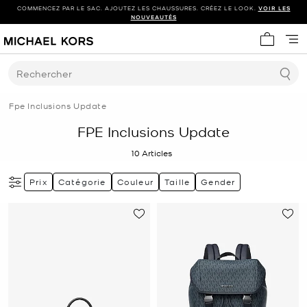
COMMENCEZ PAR LE SAC. AJOUTEZ LES CHAUSSURES. CRÉEZ LE LOOK.
VOIR LES
NOUVEAUTÉS
Mon panie
Rechercher
Fpe Inclusions Update
FPE Inclusions Update
10
Articles
Prix
Catégorie
Couleur
Taille
Gender