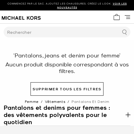
COMMENCEZ PAR LE SAC. AJOUTEZ LES CHAUSSURES. CRÉEZ LE LOOK.
VOIR LES
NOUVEAUTÉS
Mon panie
Rechercher
‘Pantalons, jeans et denim pour femme’
Aucun produit disponible correspondant à vos
filtres.
SUPPRIMER TOUS LES FILTRES
Femme
/
Vêtements
/
Pantalons Et Denim
Pantalons et denims pour femmes :
des vêtements polyvalents pour le
.
quotidien
Les pantalons et les denims pour femmes sont des incontournables