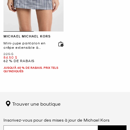
MICHAEL MICHAEL KORS
Mini-jupe pantalon en
crêpe extensible à
carreaux
était
225 $
maintenant
84.50 $
62 % DE RABAIS
JUSQU’À 60 % DE RABAIS. PRIX TELS
QU'INDIQUÉS
Trouver une boutique
Inscrivez-vous pour des mises à jour de Michael Kors