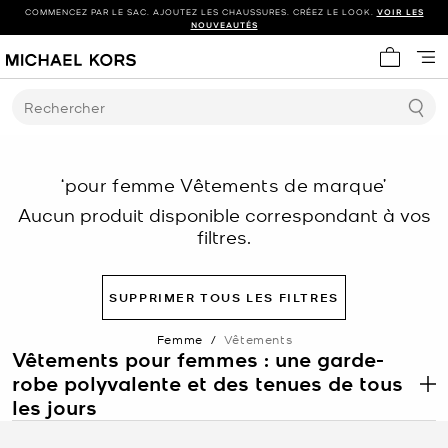
COMMENCEZ PAR LE SAC. AJOUTEZ LES CHAUSSURES. CRÉEZ LE LOOK.
VOIR LES
NOUVEAUTÉS
Mon panie
Rechercher
‘pour femme Vêtements de marque’
Aucun produit disponible correspondant à vos
filtres.
SUPPRIMER TOUS LES FILTRES
Femme
/
Vêtements
Vêtements pour femmes : une garde-
robe polyvalente et des tenues de tous
.
les jours
Les vêtements pour femmes comprennent une large gamme de