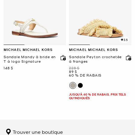
3.5
MICHAEL MICHAEL KORS
MICHAEL MICHAEL KORS
Sandale Mandy à bride en
Sandale Peyton crochetée
T à logo Signature
à franges
maintenant
était
148 $
228 $
maintenant
89 $
60 % DE RABAIS
JUSQU’À 60 % DE RABAIS. PRIX TELS
QU'INDIQUÉS
Trouver une boutique