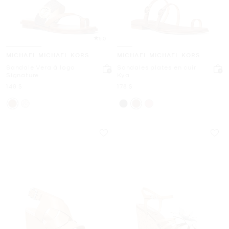
5.0
MICHAEL MICHAEL KORS
MICHAEL MICHAEL KORS
Sandale Vera à logo
Sandales plates en cuir
Signature
Kya
maintenant
maintenant
148 $
178 $