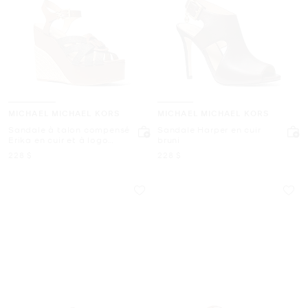
MICHAEL MICHAEL KORS
MICHAEL MICHAEL KORS
Sandale à talon compensé
Sandale Harper en cuir
Erika en cuir et à logo
bruni
Signature
maintenant
maintenant
228 $
228 $