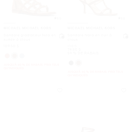
5.0
5.0
MICHAEL MICHAEL KORS
MICHAEL MICHAEL KORS
Sandale gladiateur Noa en
Sandale Nara en cuir à
suède à clous
clous
maintenant
était
109.50 $
198 $
maintenant
79.50 $
59 % DE RABAIS
JUSQU’À 60 % DE RABAIS. PRIX TELS
QU'INDIQUÉS
JUSQU’À 60 % DE RABAIS. PRIX TELS
QU'INDIQUÉS