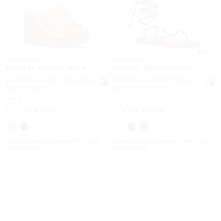
2.5
MICHAEL MICHAEL KORS
MICHAEL MICHAEL KORS
Sandale à talon compensé
Sandale à lacets Khloe en
Mayes tissée
cuir à ornements
était
était
248 $
178 $
maintenant
maintenant
189 $
129 $
23 % DE RABAIS
27 % DE RABAIS
JUSQU’À 60 % DE RABAIS. PRIX TELS
JUSQU’À 60 % DE RABAIS. PRIX TELS
QU'INDIQUÉS
QU'INDIQUÉS