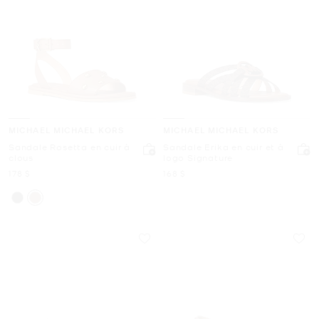
MICHAEL MICHAEL KORS
MICHAEL MICHAEL KORS
Sandale Rosetta en cuir à
Sandale Erika en cuir et à
clous
logo Signature
maintenant
maintenant
178 $
168 $