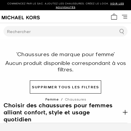
COMMENCEZ PAR LE SAC. AJOUTEZ LES CHAUSSURES. CRÉEZ LE LOOK.
VOIR LES
NOUVEAUTÉS
Mon panie
Rechercher
‘Chaussures de marque pour femme’
Aucun produit disponible correspondant à vos
filtres.
SUPPRIMER TOUS LES FILTRES
Femme
/
Chaussures
Choisir des chaussures pour femmes
alliant confort, style et usage
.
quotidien
Les chaussures pour femmes comprennent une large gamme de