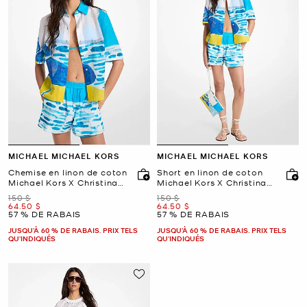
MICHAEL MICHAEL KORS
MICHAEL MICHAEL KORS
Chemise en linon de coton
Short en linon de coton
Michael Kors X Christina
Michael Kors X Christina
Zimpel
Zimpel
était
était
150 $
150 $
maintenant
maintenant
64.50 $
64.50 $
57 % DE RABAIS
57 % DE RABAIS
JUSQU’À 60 % DE RABAIS. PRIX TELS
JUSQU’À 60 % DE RABAIS. PRIX TELS
QU'INDIQUÉS
QU'INDIQUÉS