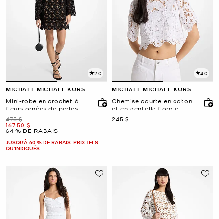
2.0
4.0
MICHAEL MICHAEL KORS
MICHAEL MICHAEL KORS
Mini-robe en crochet à
Chemise courte en coton
fleurs ornées de perles
et en dentelle florale
était
maintenant
475 $
245 $
maintenant
167.50 $
64 % DE RABAIS
JUSQU’À 60 % DE RABAIS. PRIX TELS
QU'INDIQUÉS