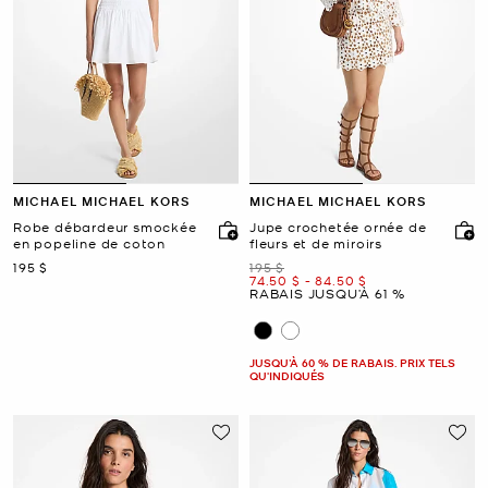
MICHAEL MICHAEL KORS
MICHAEL MICHAEL KORS
Robe débardeur smockée
Jupe crochetée ornée de
en popeline de coton
fleurs et de miroirs
maintenant
était
195 $
195 $
maintenant
to
maintenant
74.50 $
-
84.50 $
RABAIS JUSQU’À 61 %
JUSQU’À 60 % DE RABAIS. PRIX TELS
QU'INDIQUÉS