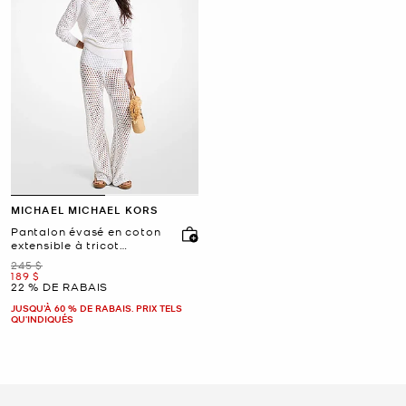
MICHAEL MICHAEL KORS
Pantalon évasé en coton
extensible à tricot
extensible ouvert
était
245 $
maintenant
189 $
22 % DE RABAIS
JUSQU’À 60 % DE RABAIS. PRIX TELS
QU'INDIQUÉS