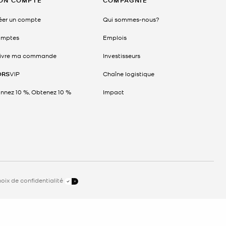
ON COMPTE
COMPAGNIE
éer un compte
Qui sommes-nous?
mptes
Emplois
ivre ma commande
Investisseurs
ORS
VIP
Chaîne logistique
nnez 10 %, Obtenez 10 %
Impact
oix de confidentialité