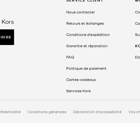
SERVICE CLIENT
M
Nous contacter
Cr
 Kors
Retours et échanges
Co
Conditions d'expédition
Su
CRIRE
Garantie et réparation
K
FAQ
Do
Politique de paiement
Cartes-cadeaux
Services Kors
fidentialité
Conditions génerales
Déclaration d'accessibilité
Vos ch