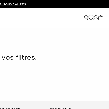
ES NOUVEAUTÉS
Mon p
os filtres.