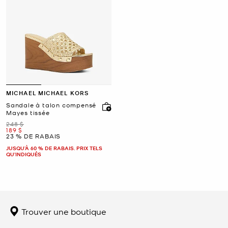
MICHAEL MICHAEL KORS
Sandale à talon compensé
Mayes tissée
était
248 $
maintenant
189 $
23 % DE RABAIS
JUSQU’À 60 % DE RABAIS. PRIX TELS
QU'INDIQUÉS
Trouver une boutique