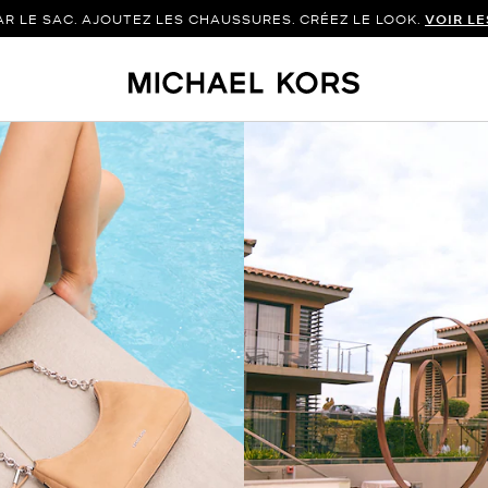
 LE SAC. AJOUTEZ LES CHAUSSURES. CRÉEZ LE LOOK.
VOIR L