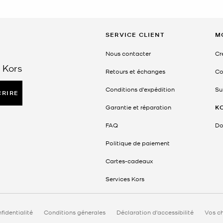
SERVICE CLIENT
M
Nous contacter
Cr
 Kors
Retours et échanges
Co
Conditions d'expédition
Su
CRIRE
Garantie et réparation
K
FAQ
Do
Politique de paiement
Cartes-cadeaux
Services Kors
fidentialité
Conditions génerales
Déclaration d'accessibilité
Vos ch