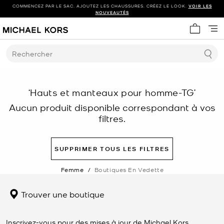
COMMENCEZ PAR LE SAC. AJOUTEZ LES CHAUSSURES. CRÉEZ LE LOOK.
VOIR LES
NOUVEAUTÉS
Mon panie
Rechercher
‘Hauts et manteaux pour homme-TG’
Aucun produit disponible correspondant à vos
filtres.
SUPPRIMER TOUS LES FILTRES
Femme
/
Boutiques En Vedette
Trouver une boutique
Inscrivez-vous pour des mises à jour de Michael Kors