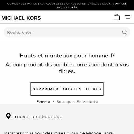
COMMENCEZ PAR LE SAC. AJOUTEZ LES CHAUSSURES. CRÉEZ LE LOOK.
VOIR LES
NOUVEAUTÉS
Mon panie
Rechercher
‘Hauts et manteaux pour homme-P’
Aucun produit disponible correspondant à vos
filtres.
SUPPRIMER TOUS LES FILTRES
Femme
/
Boutiques En Vedette
Trouver une boutique
Inscrivez-vous pour des mises à jour de Michael Kors