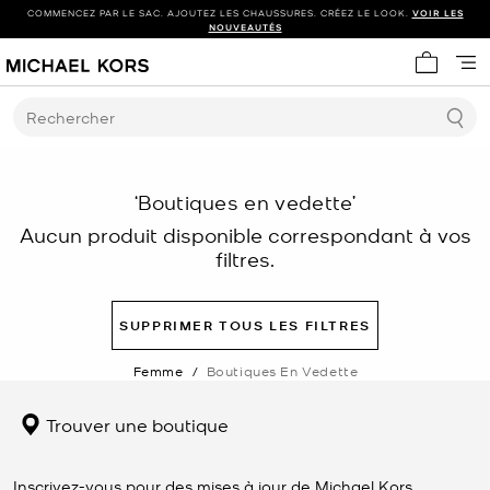
COMMENCEZ PAR LE SAC. AJOUTEZ LES CHAUSSURES. CRÉEZ LE LOOK.
VOIR LES
NOUVEAUTÉS
Mon panie
Rechercher
‘Boutiques en vedette’
Aucun produit disponible correspondant à vos
filtres.
SUPPRIMER TOUS LES FILTRES
Femme
/
Boutiques En Vedette
Trouver une boutique
Inscrivez-vous pour des mises à jour de Michael Kors