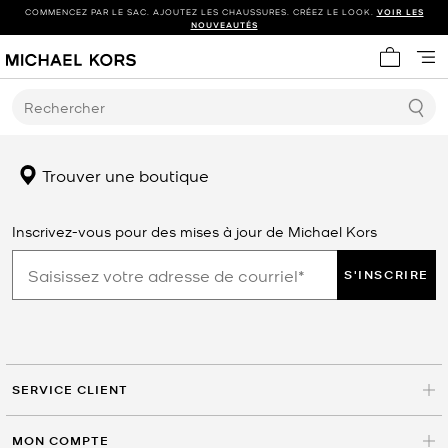
COMMENCEZ PAR LE SAC. AJOUTEZ LES CHAUSSURES. CRÉEZ LE LOOK.
VOIR LES
NOUVEAUTÉS
Mon panie
Rechercher
Trouver une boutique
Inscrivez-vous pour des mises à jour de Michael Kors
S'INSCRIRE
SERVICE CLIENT
MON COMPTE