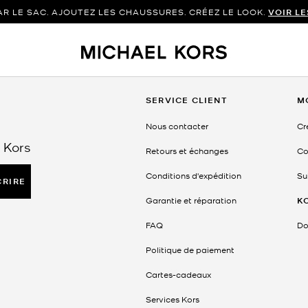
 LE SAC. AJOUTEZ LES CHAUSSURES. CRÉEZ LE LOOK.
VOIR L
SERVICE CLIENT
M
Nous contacter
Cr
 Kors
Retours et échanges
Co
Conditions d'expédition
Su
CRIRE
Garantie et réparation
K
FAQ
Do
Politique de paiement
Cartes-cadeaux
Services Kors