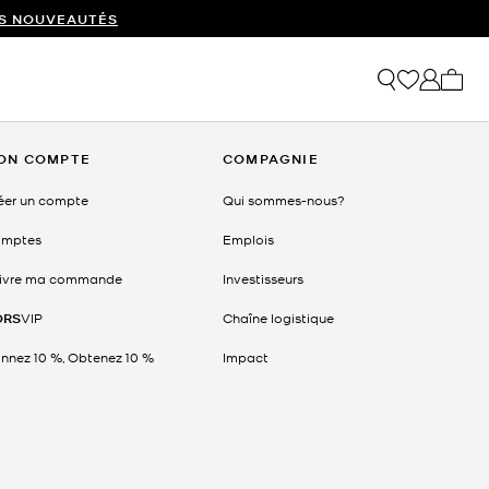
ES NOUVEAUTÉS
Mon p
ON COMPTE
COMPAGNIE
éer un compte
Qui sommes-nous?
mptes
Emplois
ivre ma commande
Investisseurs
ORS
VIP
Chaîne logistique
nnez 10 %, Obtenez 10 %
Impact