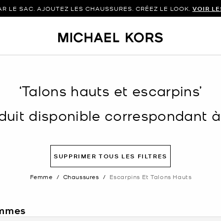
 LE SAC. AJOUTEZ LES CHAUSSURES. CRÉEZ LE LOOK.
VOIR L
‘Talons hauts et escarpins’
uit disponible correspondant à v
SUPPRIMER TOUS LES FILTRES
Femme
/
Chaussures
/
Escarpins Et Talons Hauts
emmes