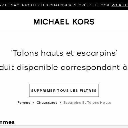
 LE SAC. AJOUTEZ LES CHAUSSURES. CRÉEZ LE LOOK.
VOIR L
‘Talons hauts et escarpins’
uit disponible correspondant à v
SUPPRIMER TOUS LES FILTRES
Femme
/
Chaussures
/
Escarpins Et Talons Hauts
emmes