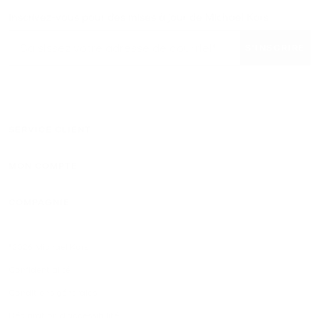
Inscrivez-vous pour des mises à jour de Michael Kors
S'INSCRIRE
SERVICE CLIENT
MON COMPTE
COMPAGNIE
©2026 Michael Kors
Confidentialité
Conditions génerales
Déclaration d'accessibilité